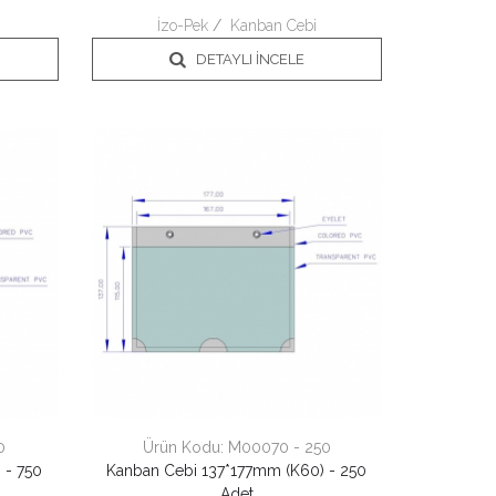
İzo-Pek
/
Kanban Cebi
DETAYLI İNCELE
0
Ürün Kodu:
M00070 - 250
 - 750
Kanban Cebi 137*177mm (K60) - 250
Adet