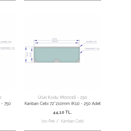
0
Ürün Kodu:
M00016 - 250
 - 750
Kanban Cebi 72*210mm (K11) - 250 Adet
44,10
TL.
İzo-Pek
/
Kanban Cebi