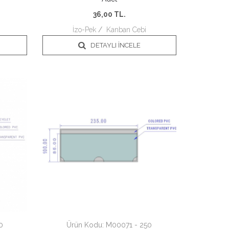
36,00
TL.
İzo-Pek
/
Kanban Cebi
DETAYLI İNCELE
0
Ürün Kodu:
M00071 - 250