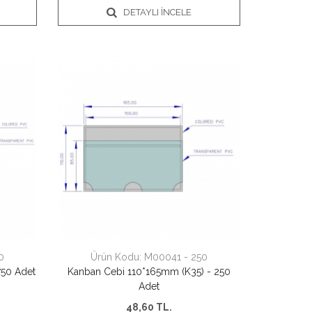
DETAYLI İNCELE
0
Ürün Kodu:
M00041 - 250
750 Adet
Kanban Cebi 110*165mm (K35) - 250
Adet
48,60
TL.