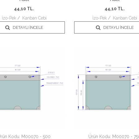
44,10
TL.
44,10
TL.
İzo-Pek
/
Kanban Cebi
İzo-Pek
/
Kanban Cebi
DETAYLI İNCELE
DETAYLI İNCELE
rün Kodu:
M00070 - 500
Ürün Kodu:
M00070 - 75