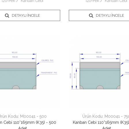
İzo-Pek
/
Kanban Cebi
İzo-Pek
/
Kanban Cebi
DETAYLI İNCELE
DETAYLI İNCELE
Ürün Kodu:
M00041 - 500
Ürün Kodu:
M00041 - 75
n Cebi 110*165mm (K35) - 500
Kanban Cebi 110*165mm (K35)
Adet
Adet