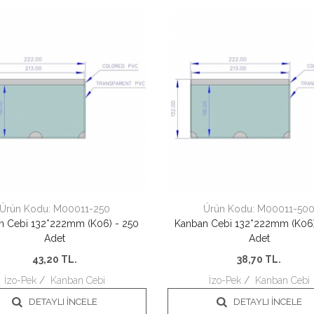
Ürün Kodu:
M00011-250
Ürün Kodu:
M00011-50
n Cebi 132*222mm (K06) - 250
Kanban Cebi 132*222mm (K06)
Adet
Adet
43,20
TL.
38,70
TL.
İzo-Pek
/
Kanban Cebi
İzo-Pek
/
Kanban Cebi
DETAYLI İNCELE
DETAYLI İNCELE