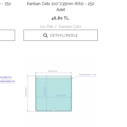
 - 750
Kanban Cebi 100*235mm (K61) - 250
Adet
46,80
TL.
İzo-Pek
/
Kanban Cebi
DETAYLI İNCELE