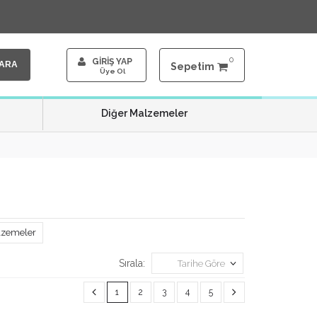
0
GİRİŞ YAP
ARA
Sepetim
Üye Ol
Diğer Malzemeler
lzemeler
Sırala:
Tarihe Göre
1
2
3
4
5