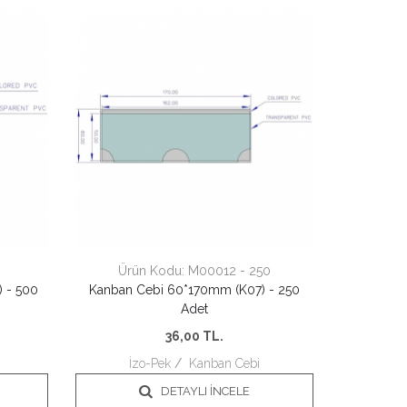
0
Ürün Kodu:
M00012 - 250
 - 500
Kanban Cebi 60*170mm (K07) - 250
Adet
36,00
TL.
İzo-Pek
/
Kanban Cebi
DETAYLI İNCELE