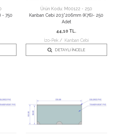
0
Ürün Kodu:
M00122 - 250
 - 750
Kanban Cebi 203*206mm (K76)- 250
Adet
44,10
TL.
İzo-Pek
/
Kanban Cebi
DETAYLI İNCELE