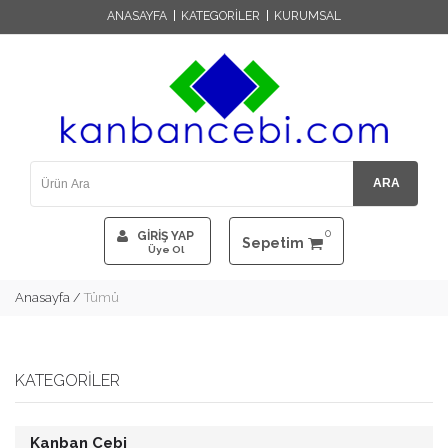
ANASAYFA
KATEGORİLER
KURUMSAL
ARA
0
GİRİŞ YAP
Sepetim
Üye Ol
Anasayfa
/
Tümü
KATEGORILER
Kanban Cebi