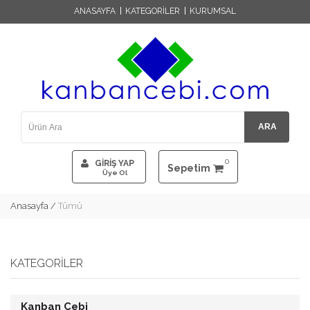
ANASAYFA
KATEGORİLER
KURUMSAL
ARA
0
GİRİŞ YAP
Sepetim
Üye Ol
Anasayfa
/
Tümü
KATEGORILER
Kanban Cebi