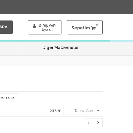
0
GİRİŞ YAP
ARA
Sepetim
Üye Ol
Diğer Malzemeler
lzemeler
Sırala:
Tarihe Göre